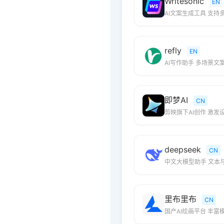
Writesonic
EN
AI文案生成工具 支持
refly
EN
AI写作助手 多场景文
即梦AI
CN
剪映旗下AI创作 激发
deepseek
CN
中文大模型助手 文本
里布里布
CN
国产AI绘画平台 丰富