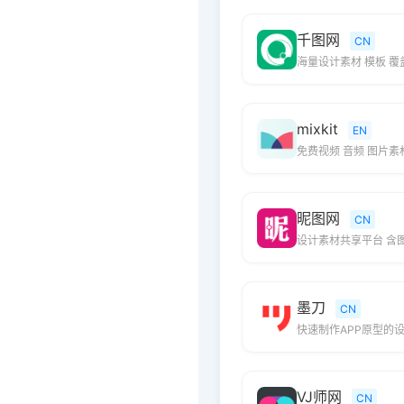
千图网
CN
海量设计素材 模板 覆
mixkit
EN
免费视频 音频 图片
昵图网
CN
设计素材共享平台 含图
墨刀
CN
快速制作APP原型的
VJ师网
CN