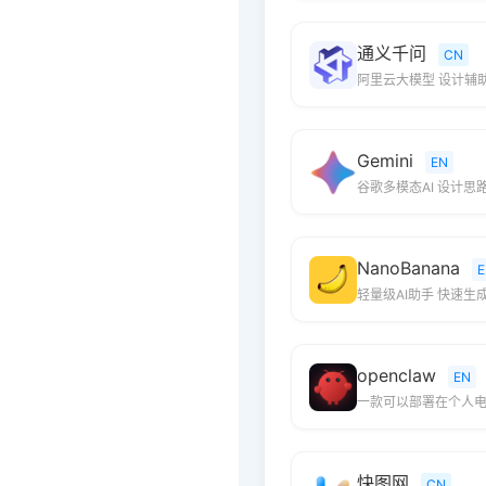
通义千问
CN
阿里云大模型 设计辅
Gemini
EN
谷歌多模态AI 设计思
NanoBanana
E
轻量级AI助手 快速生
openclaw
EN
一款可以部署在个人电
快图网
CN