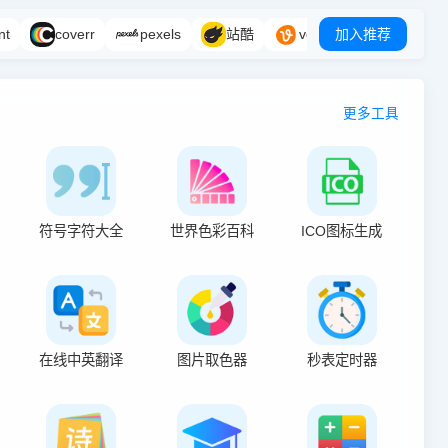
nt
coverr
pexels
站酷
vecteezy
加入推荐
更多工具
符号字符大全
世界色彩百科
ICO图标生成
在线中英翻译
图片取色器
秒表定时器