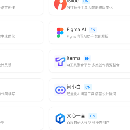
iSlide
CN
多语言创作
PPT插件工具 AI辅助排版美化
Figma AI
EN
案生成优化
Figma内置AI助手 智能排版
iterms
EN
设计灵感
AI工具聚合平台 多类创作资源整合
问小白
CN
与代码编写
轻量化AI问答工具 解答设计疑问
文心一言
CN
模型
百度自研大模型 多模态创作