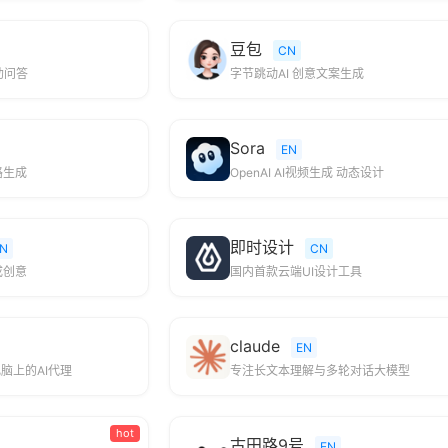
豆包
CN
助问答
字节跳动AI 创意文案生成
Sora
EN
路生成
OpenAI AI视频生成 动态设计
即时设计
N
CN
成创意
国内首款云端UI设计工具
claude
EN
脑上的AI代理
专注长文本理解与多轮对话大模型
hot
古田路9号
EN