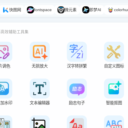
快图网
fontspace
微元素
即梦AI
colorhu
师高效辅助工具集
片调色
无损放大
汉字转拼繁
自定义图标
片加水印
文本编辑器
励志句子
智能抠图