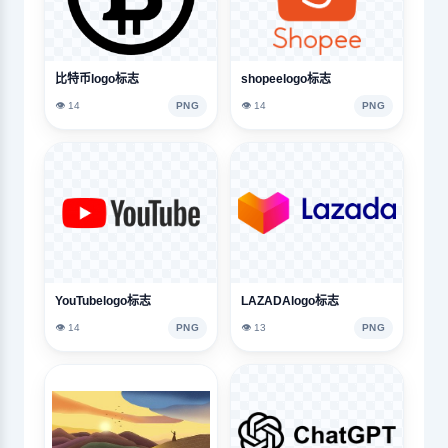
比特币logo标志
shopeelogo标志
👁️ 14
PNG
👁️ 14
PNG
YouTubelogo标志
LAZADAlogo标志
👁️ 14
PNG
👁️ 13
PNG