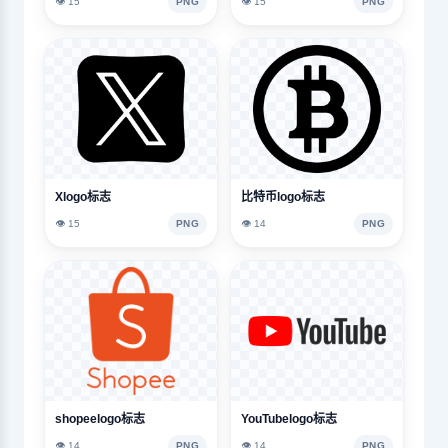
👁️ 15
PNG
👁️ 15
PNG
Xlogo标志
比特币logo标志
👁️ 15
PNG
👁️ 14
PNG
shopeelogo标志
YouTubelogo标志
👁️ 14
PNG
👁️ 14
PNG