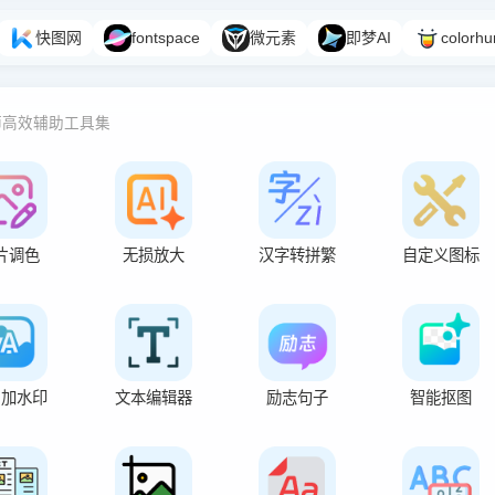
快图网
fontspace
微元素
即梦AI
colorhu
师高效辅助工具集
片调色
无损放大
汉字转拼繁
自定义图标
片加水印
文本编辑器
励志句子
智能抠图