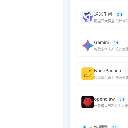
通义千问
CN
阿里云大模型 设计辅
Gemini
EN
谷歌多模态AI 设计思
NanoBanana
E
轻量级AI助手 快速生
openclaw
EN
一款可以部署在个人电
快图网
CN