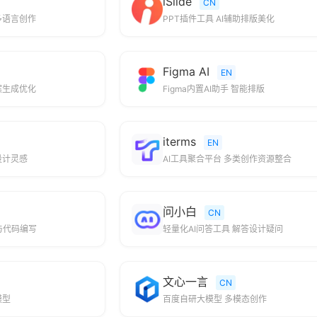
iSlide
CN
多语言创作
PPT插件工具 AI辅助排版美化
Figma AI
EN
案生成优化
Figma内置AI助手 智能排版
iterms
EN
设计灵感
AI工具聚合平台 多类创作资源整合
问小白
CN
与代码编写
轻量化AI问答工具 解答设计疑问
文心一言
CN
模型
百度自研大模型 多模态创作