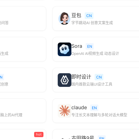
豆包
CN
助问答
字节跳动AI 创意文案生成
Sora
EN
路生成
OpenAI AI视频生成 动态设计
即时设计
N
CN
成创意
国内首款云端UI设计工具
claude
EN
脑上的AI代理
专注长文本理解与多轮对话大模型
hot
古田路9号
EN