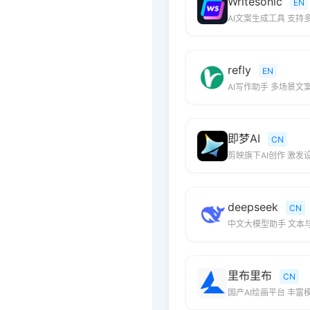
Writesonic
EN
AI文案生成工具 支持
refly
EN
AI写作助手 多场景文
即梦AI
CN
剪映旗下AI创作 激发
deepseek
CN
中文大模型助手 文本
里布里布
CN
国产AI绘画平台 丰富