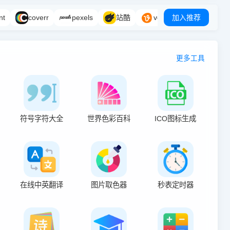
nt
coverr
pexels
站酷
vecteezy
加入推荐
更多工具
符号字符大全
世界色彩百科
ICO图标生成
在线中英翻译
图片取色器
秒表定时器