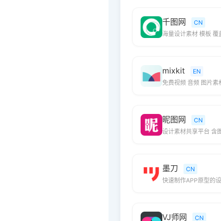
千图网
CN
海量设计素材 模板 覆
mixkit
EN
免费视频 音频 图片
昵图网
CN
设计素材共享平台 含图
墨刀
CN
快速制作APP原型的
VJ师网
CN