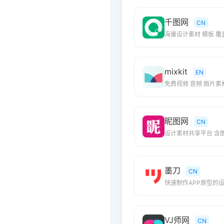
千图网
CN
海量设计素材 模板 覆
mixkit
EN
免费视频 音频 图片
昵图网
CN
设计素材共享平台 含图
墨刀
CN
快速制作APP原型的
VJ师网
CN