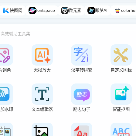
快图网
fontspace
微元素
即梦AI
colorhu
师高效辅助工具集
片调色
无损放大
汉字转拼繁
自定义图标
片加水印
文本编辑器
励志句子
智能抠图