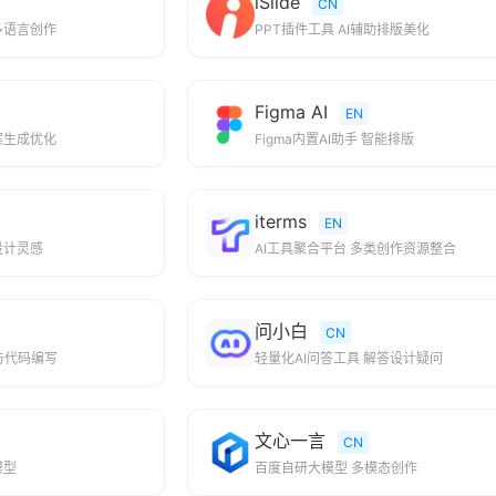
iSlide
CN
多语言创作
PPT插件工具 AI辅助排版美化
Figma AI
EN
案生成优化
Figma内置AI助手 智能排版
iterms
EN
设计灵感
AI工具聚合平台 多类创作资源整合
问小白
CN
与代码编写
轻量化AI问答工具 解答设计疑问
文心一言
CN
模型
百度自研大模型 多模态创作