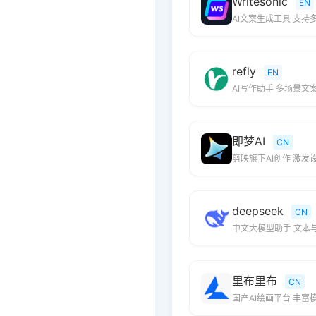
Writesonic
EN
AI文案生成工具 支持
refly
EN
AI写作助手 多场景文
即梦AI
CN
剪映旗下AI创作 激发
deepseek
CN
中文大模型助手 文本
里布里布
CN
国产AI绘画平台 丰富