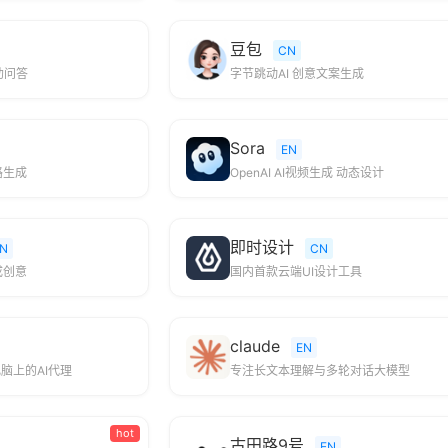
豆包
CN
助问答
字节跳动AI 创意文案生成
Sora
EN
路生成
OpenAI AI视频生成 动态设计
即时设计
N
CN
成创意
国内首款云端UI设计工具
claude
EN
脑上的AI代理
专注长文本理解与多轮对话大模型
hot
古田路9号
EN