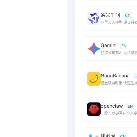
通义千问
CN
阿里云大模型 设计辅
Gemini
EN
谷歌多模态AI 设计思
NanoBanana
E
轻量级AI助手 快速生
openclaw
EN
一款可以部署在个人电
快图网
CN