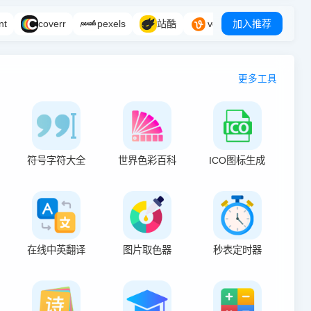
nt
coverr
pexels
站酷
vecteezy
加入推荐
更多工具
符号字符大全
世界色彩百科
ICO图标生成
在线中英翻译
图片取色器
秒表定时器