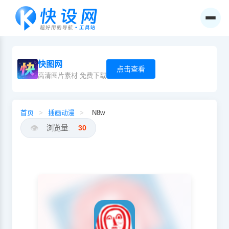
快图网
点击查看
高清图片素材 免费下载
首页
>
插画动漫
>
N8w
👁️
浏览量:
30