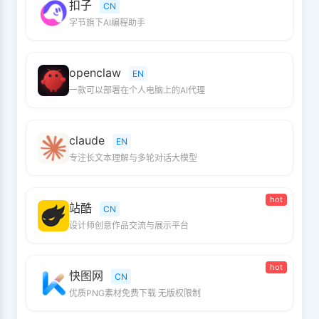
扣子
CN
字节旗下AI编程助手
openclaw
EN
一款可以部署在个人电脑上的AI代理
claude
EN
专注长文本理解与多轮对话大模型
hot
站酷
CN
设计师创意作品交流与展示平台
hot
快图网
CN
优质PNG素材免费下载 无版权限制