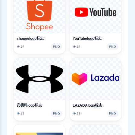
shopeelogo标志
YouTubelogo标志
👁️ 14
PNG
👁️ 14
PNG
安德玛logo标志
LAZADAlogo标志
👁️ 13
PNG
👁️ 13
PNG